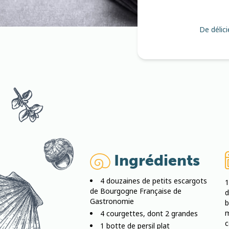
De délic
Ingrédients
4 douzaines de petits escargots
de Bourgogne Française de
d
Gastronomie
b
m
4 courgettes, dont 2 grandes
c
1 botte de persil plat