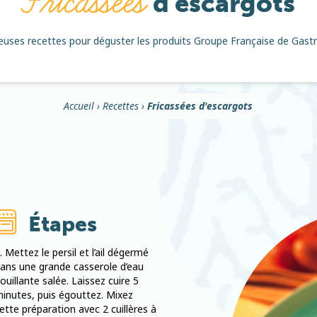
Fricassées
d'escargots
ieuses recettes pour déguster les produits Groupe Française de Gast
Accueil
›
Recettes
›
Fricassées d'escargots
Étapes
Mettez le persil et l’ail dégermé
ans une grande casserole d’eau
ouillante salée. Laissez cuire 5
inutes, puis égouttez. Mixez
ette préparation avec 2 cuillères à