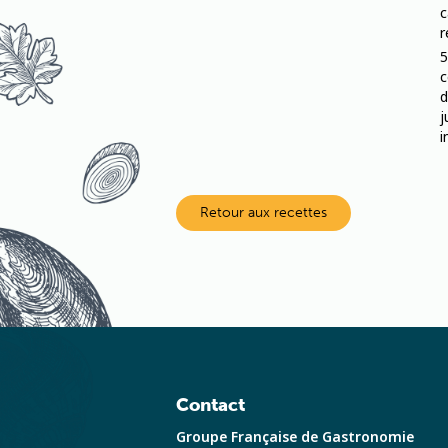
c
r
c
d
j
i
Retour aux recettes
Contact
Groupe Française de Gastronomie