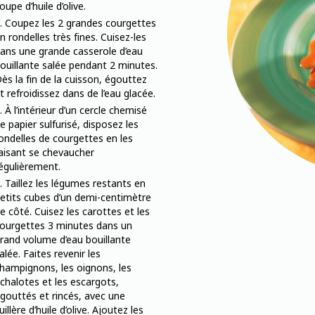
oupe d’huile d’olive.
Coupez les 2 grandes courgettes
n rondelles très fines. Cuisez-les
ans une grande casserole d’eau
ouillante salée pendant 2 minutes.
ès la fin de la cuisson, égouttez
t refroidissez dans de l’eau glacée.
À l’intérieur d’un cercle chemisé
e papier sulfurisé, disposez les
ondelles de courgettes en les
aisant se chevaucher
égulièrement.
Taillez les légumes restants en
etits cubes d’un demi-centimètre
e côté. Cuisez les carottes et les
ourgettes 3 minutes dans un
rand volume d’eau bouillante
alée. Faites revenir les
hampignons, les oignons, les
chalotes et les escargots,
gouttés et rincés, avec une
uillère d’huile d’olive. Ajoutez les