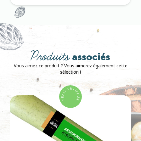
Produits
associés
Vous aimez ce produit ? Vous aimerez également cette
sélection !
R
T
A
I
S
T
I
E
A
U
R
R
F