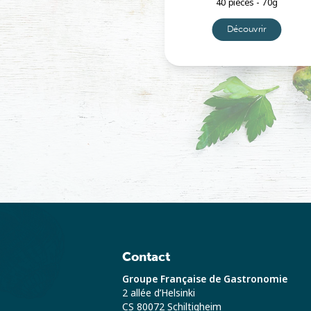
40 pièces - 70g
0 pièces - 60g
Découvrir
Découvrir
Contact
Groupe Française de Gastronomie
2 allée d’Helsinki
CS 80072 Schiltigheim