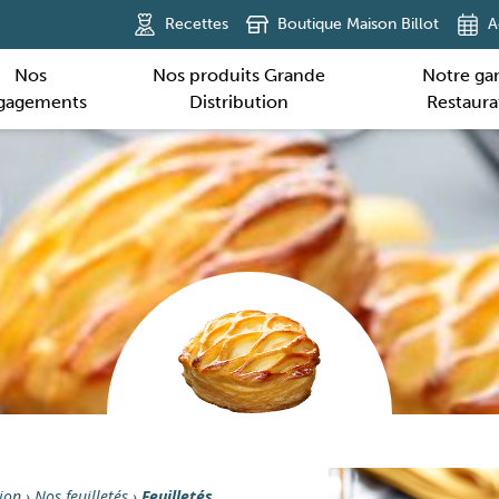
Recettes
Boutique Maison Billot
A
Nos
Nos produits Grande
Notre g
gagements
Distribution
Restaura
ion
›
Nos feuilletés
›
Feuilletés