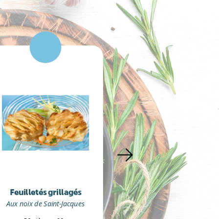
Paniers feuill
Feuilletés grillagés
Aux noix de Saint-Ja
Aux noix de Saint-Jacques
asperges vert